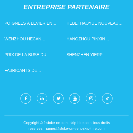
ENTREPRISE PARTENAIRE
POIGNÉES À LEVIER EN
HEBEI HAOYUE NOUVEAU
ALUMINIUM DE CHINE
MATÉRIEL TECHNOLOGIE
CO ., LTD .
WENZHOU HECAN
HANGZHOU PINXIN
TECHNOLOGIE CO., LTD
HYDRAULIQUE
TECHNOLOGIE CIE, LTD.
PRIX DE LA BUSE DU
SHENZHEN YIERP
PISTOLET DE SOUDAGE
TECHNOLOGIE CIE, LTD.
CO₂/MIG/MAG LONGUE
FABRICANTS DE
DURÉE
DISJONCTEURS
INTELLIGENTS
Copyright © fr.stoke-on-trent-skip-hire.com, tous droits
réservés.
james@stoke-on-trent-skip-hire.com