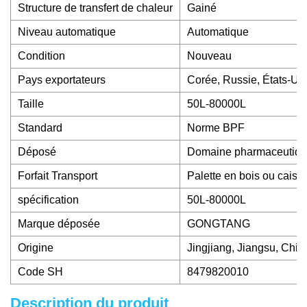
Structure de transfert de chaleur
Gainé
Niveau automatique
Automatique
Condition
Nouveau
Pays exportateurs
Corée, Russie, États-Uni
Taille
50L-80000L
Standard
Norme BPF
Déposé
Domaine pharmaceutiq
Forfait Transport
Palette en bois ou caiss
spécification
50L-80000L
Marque déposée
GONGTANG
Origine
Jingjiang, Jiangsu, Chin
Code SH
8479820010
Description du produit