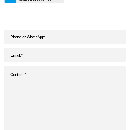
chimique de laboratoire
5L 10L 20L Équipement
de distillation à film
essuyé Système clé en
main Kit de distillation à
court trajet