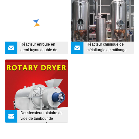
Réacteur enroulé en
Réacteur chimique de
demi-tuyau doublé de
métallurgie de raffinage
verre
du pétrole de pesticide de
haute performance de
réputation fiable
Dessiccateur rotatoire de
vide de tambour de
culbutage de cône de
détergent de sel d'amidon
économiseur d'énergie