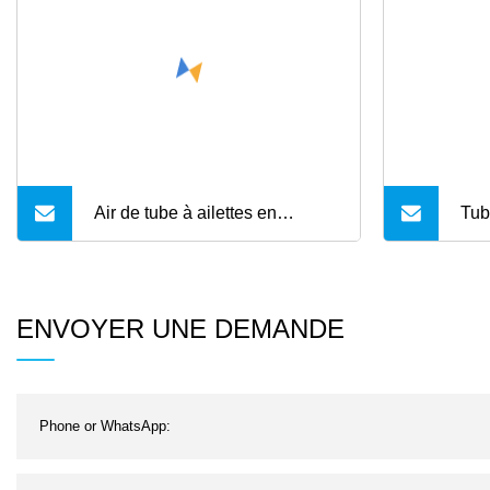
Air de tube à ailettes en
Tube
aluminium de code API
de 
per
ENVOYER UNE DEMANDE