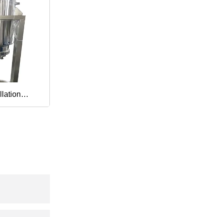
llation
à haut