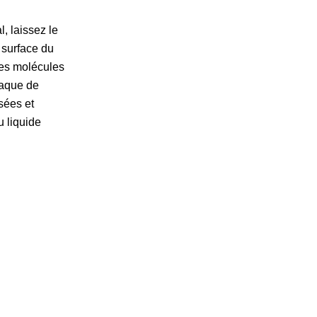
, laissez le
 surface du
 les molécules
laque de
sées et
u liquide