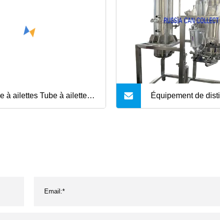
 à ailettes Tube à ailettes
Équipement de disti
condenseur refroidi par air
d'huile essentielle 
sonnalisé
rendement